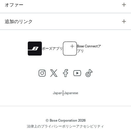
T
オファー
T
追加のリンク
Bose Connectア
ボーズアプリ
プリ
|
Japan
Japanese
© Bose Corporation 2026
法律上の
プライバシーポリシー
アクセシビリティ