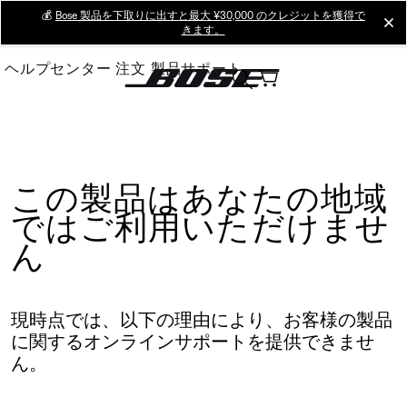
Skip
💰
Bose 製品を下取りに出すと最大 ¥30,000 のクレジットを獲得で
cl
きます。
to
Main
ヘルプセンター
注文
製品サポート
この製品はあなたの地域
ではご利用いただけませ
ん
現時点では、以下の理由により、お客様の製品
に関するオンラインサポートを提供できませ
ん。