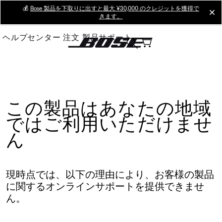
Skip
💰
Bose 製品を下取りに出すと最大 ¥30,000 のクレジットを獲得で
cl
きます。
to
Main
ヘルプセンター
注文
製品サポート
この製品はあなたの地域
ではご利用いただけませ
ん
現時点では、以下の理由により、お客様の製品
に関するオンラインサポートを提供できませ
ん。