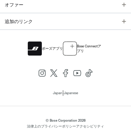
T
オファー
T
追加のリンク
Bose Connectア
ボーズアプリ
プリ
|
Japan
Japanese
© Bose Corporation 2026
法律上の
プライバシーポリシー
アクセシビリティ