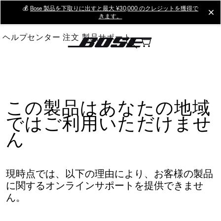
Skip
💰
Bose 製品を下取りに出すと最大 ¥30,000 のクレジットを獲得で
cl
きます。
to
Main
ヘルプセンター
注文
製品サポート
この製品はあなたの地域
ではご利用いただけませ
ん
現時点では、以下の理由により、お客様の製品
に関するオンラインサポートを提供できませ
ん。