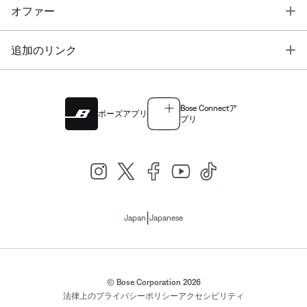
T
オファー
T
追加のリンク
Bose Connectア
ボーズアプリ
プリ
|
Japan
Japanese
© Bose Corporation 2026
法律上の
プライバシーポリシー
アクセシビリティ