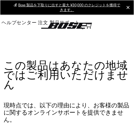
Skip
💰
Bose 製品を下取りに出すと最大 ¥30,000 のクレジットを獲得で
cl
きます。
to
Main
ヘルプセンター
注文
製品サポート
この製品はあなたの地域
ではご利用いただけませ
ん
現時点では、以下の理由により、お客様の製品
に関するオンラインサポートを提供できませ
ん。