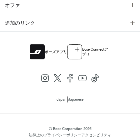
T
オファー
T
追加のリンク
Bose Connectア
ボーズアプリ
プリ
|
Japan
Japanese
© Bose Corporation 2026
法律上の
プライバシーポリシー
アクセシビリティ