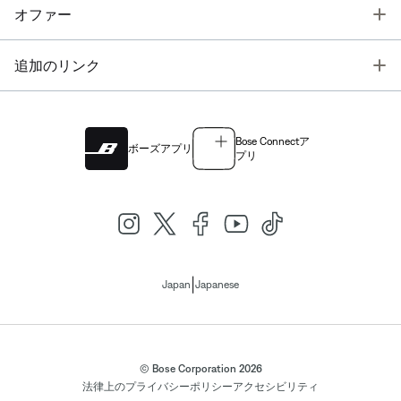
T
オファー
T
追加のリンク
Bose Connectア
ボーズアプリ
プリ
|
Japan
Japanese
© Bose Corporation 2026
法律上の
プライバシーポリシー
アクセシビリティ