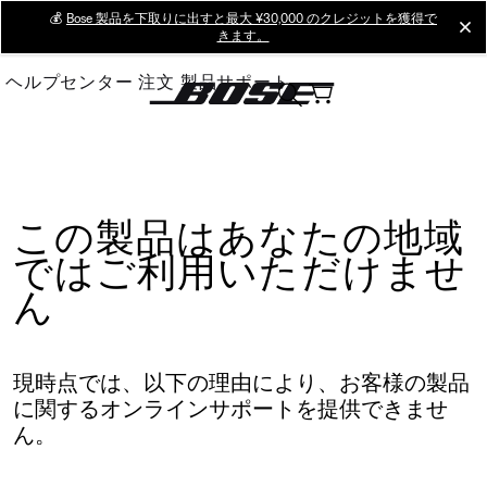
Skip
💰
Bose 製品を下取りに出すと最大 ¥30,000 のクレジットを獲得で
cl
きます。
to
Main
ヘルプセンター
注文
製品サポート
この製品はあなたの地域
ではご利用いただけませ
ん
現時点では、以下の理由により、お客様の製品
に関するオンラインサポートを提供できませ
ん。