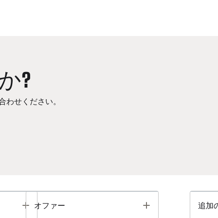
か?
合わせください。
Toggle
Toggle
オファー
追加