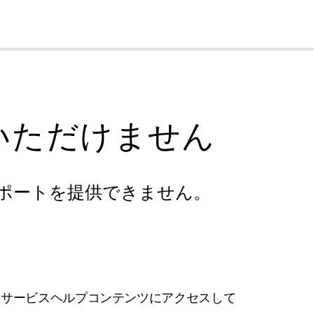
cl
いただけません
ポートを提供できません。
フサービスヘルプコンテンツにアクセスして