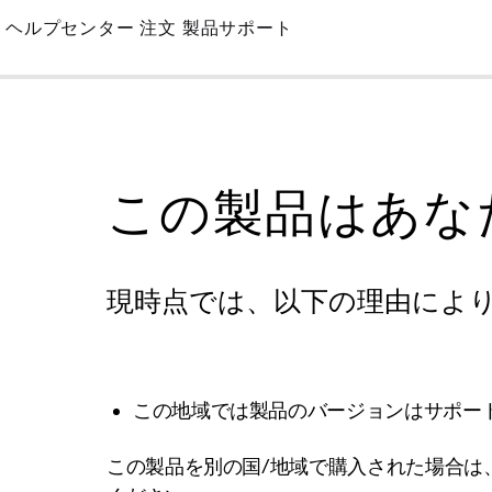
Skip
ヘルプセンター
注文
製品サポート
to
Main
この製品はあな
現時点では、以下の理由によ
この地域では製品のバージョンはサポー
この製品を別の国/地域で購入された場合は