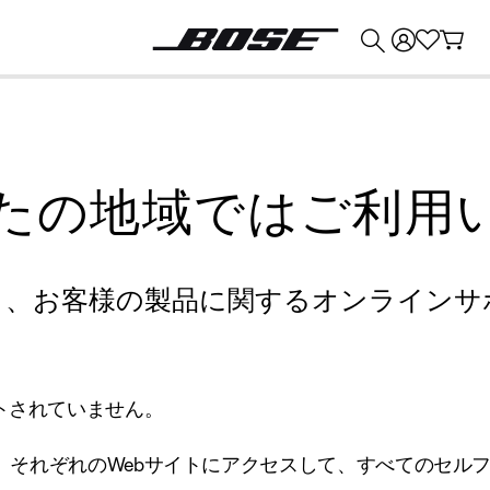
💰
Bose 製品を下取りに出すと最大 ¥30,000 のクレジットを獲得できます。
たの地域ではご利用
り、お客様の製品に関するオンラインサ
トされていません。
、それぞれのWebサイトにアクセスして、すべてのセル