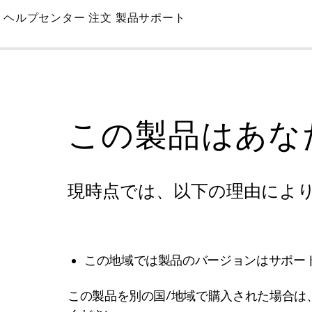
Skip
ヘルプセンター
注文
製品サポート
to
Main
この製品はあな
現時点では、以下の理由によ
この地域では製品のバージョンはサポー
この製品を別の国/地域で購入された場合は