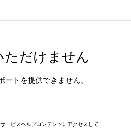
cl
いただけません
ポートを提供できません。
フサービスヘルプコンテンツにアクセスして