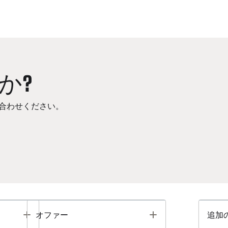
か?
合わせください。
Toggle
Toggle
オファー
追加