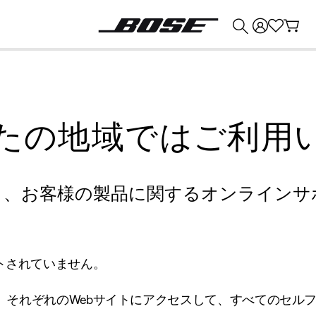
💰
Bose 製品を下取りに出すと最大 ¥30,000 のクレジットを獲得できます。
たの地域ではご利用
り、お客様の製品に関するオンラインサ
トされていません。
、それぞれのWebサイトにアクセスして、すべてのセル