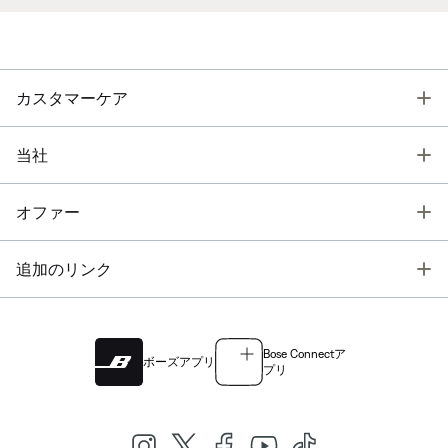
T
カスタマーケア
T
当社
T
オファー
T
追加のリンク
Bose Connectア
ボーズアプリ
プリ