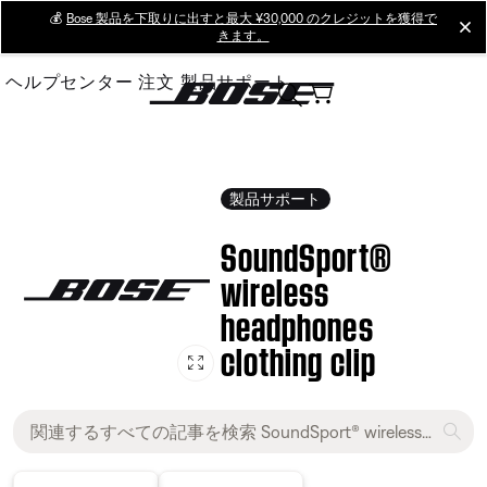
Skip
💰
Bose 製品を下取りに出すと最大 ¥30,000 のクレジットを獲得で
cl
きます。
to
Main
ヘルプセンター
注文
製品サポート
製品サポート
SoundSport®
wireless
headphones
clothing clip