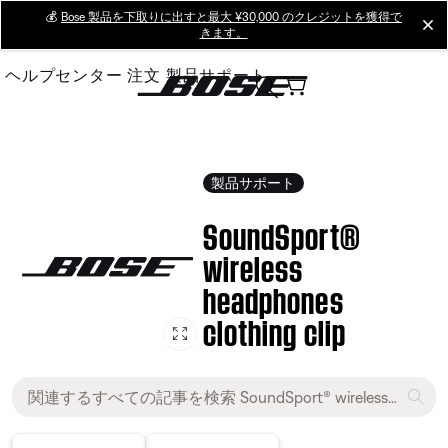
Skip
💰
Bose 製品を下取りに出すと最大 ¥30,000 のクレジットを獲得で
cl
きます。
to
Main
ヘルプセンター
注文
製品サポート
製品サポート
SoundSport®
wireless
headphones
clothing clip