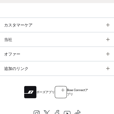
T
カスタマーケア
T
当社
T
オファー
T
追加のリンク
Bose Connectア
ボーズアプリ
プリ