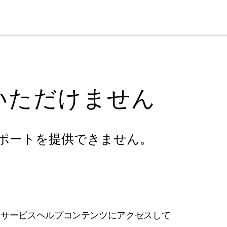
cl
いただけません
ポートを提供できません。
フサービスヘルプコンテンツにアクセスして