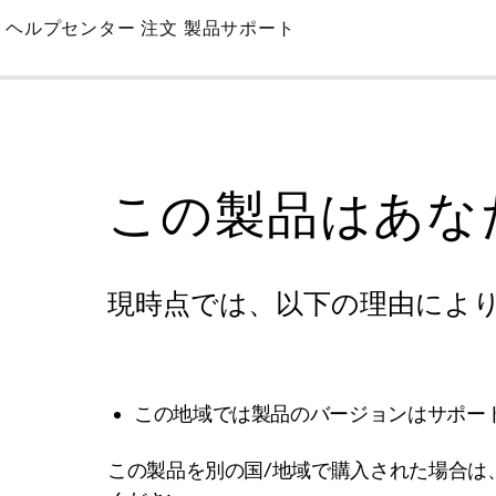
Skip
ヘルプセンター
注文
製品サポート
to
Main
この製品はあな
現時点では、以下の理由によ
この地域では製品のバージョンはサポー
この製品を別の国/地域で購入された場合は