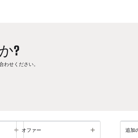
か?
合わせください。
Toggle
Toggle
オファー
追加