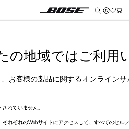
💰
Bose 製品を下取りに出すと最大 ¥30,000 のクレジットを獲得できます。
たの地域ではご利用
り、お客様の製品に関するオンラインサ
トされていません。
、それぞれのWebサイトにアクセスして、すべてのセル