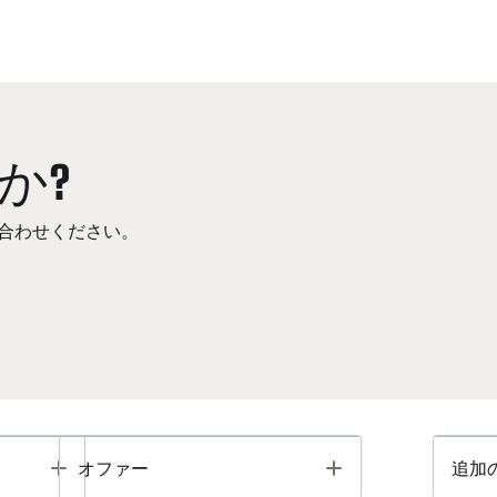
か?
合わせください。
Toggle
Toggle
オファー
追加