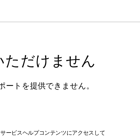
cl
いただけません
ポートを提供できません。
フサービスヘルプコンテンツにアクセスして