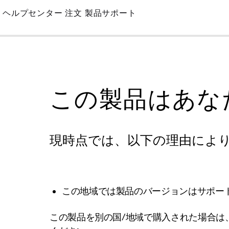
Skip
ヘルプセンター
注文
製品サポート
to
Main
この製品はあな
現時点では、以下の理由によ
この地域では製品のバージョンはサポー
この製品を別の国/地域で購入された場合は