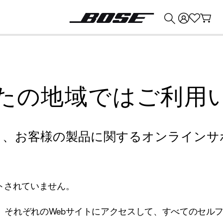
💰
Bose 製品を下取りに出すと最大 ¥30,000 のクレジットを獲得できます。
たの地域ではご利用
り、お客様の製品に関するオンラインサ
トされていません。
、それぞれのWebサイトにアクセスして、すべてのセル