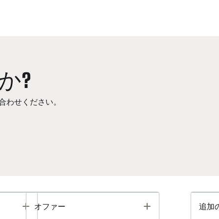
か?
合わせください。
Toggle
Toggle
オファー
追加