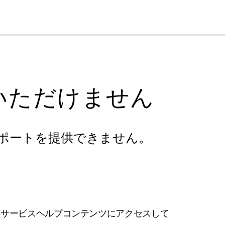
cl
いただけません
ポートを提供できません。
フサービスヘルプコンテンツにアクセスして