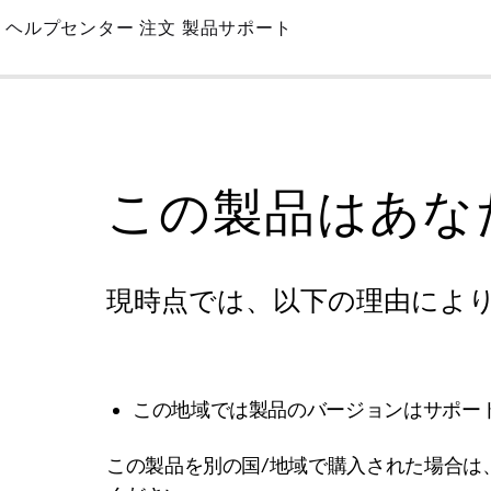
Skip
ヘルプセンター
注文
製品サポート
to
Main
この製品はあな
現時点では、以下の理由によ
この地域では製品のバージョンはサポー
この製品を別の国/地域で購入された場合は