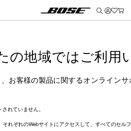
💰
Bose 製品を下取りに出すと最大 ¥30,000 のクレジットを獲得できます。
たの地域ではご利用
り、お客様の製品に関するオンラインサ
トされていません。
、それぞれのWebサイトにアクセスして、すべてのセル