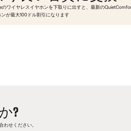
seのワイヤレスイヤホンを下取りに出すと、最新のQuietComfort 
ホンが最大100ドル割引になります
か?
合わせください。