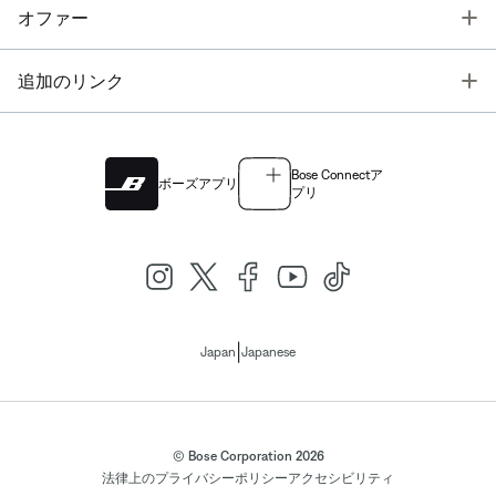
T
オファー
T
追加のリンク
Bose Connectア
ボーズアプリ
プリ
|
Japan
Japanese
© Bose Corporation 2026
法律上の
プライバシーポリシー
アクセシビリティ