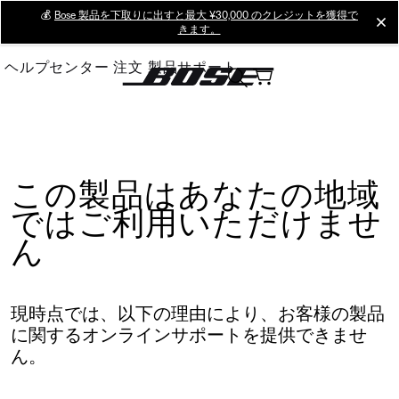
Skip
💰
Bose 製品を下取りに出すと最大 ¥30,000 のクレジットを獲得で
cl
きます。
to
Main
ヘルプセンター
注文
製品サポート
この製品はあなたの地域
ではご利用いただけませ
ん
現時点では、以下の理由により、お客様の製品
に関するオンラインサポートを提供できませ
ん。