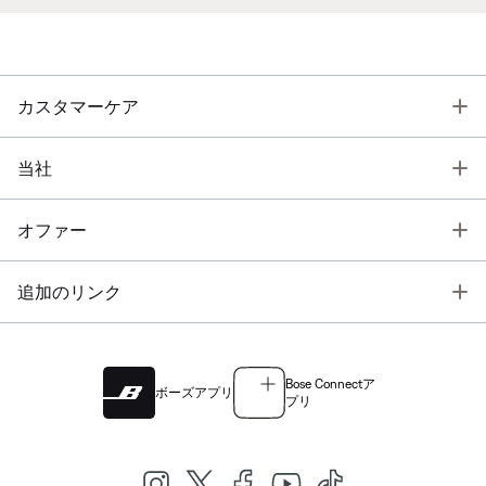
T
カスタマーケア
T
当社
T
オファー
T
追加のリンク
Bose Connectア
ボーズアプリ
プリ