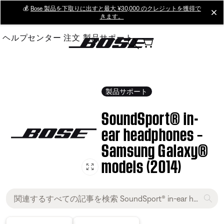
Skip
💰
Bose 製品を下取りに出すと最大 ¥30,000 のクレジットを獲得で
cl
きます。
to
Main
ヘルプセンター
注文
製品サポート
製品サポート
SoundSport® in-
ear headphones –
Samsung Galaxy®
models (2014)