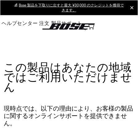
Skip
💰
Bose 製品を下取りに出すと最大 ¥30,000 のクレジットを獲得で
cl
きます。
to
Main
ヘルプセンター
注文
製品サポート
この製品はあなたの地域
ではご利用いただけませ
ん
現時点では、以下の理由により、お客様の製品
に関するオンラインサポートを提供できませ
ん。