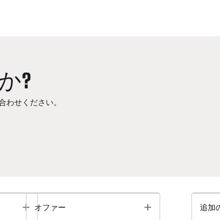
か?
合わせください。
Toggle
Toggle
オファー
追加