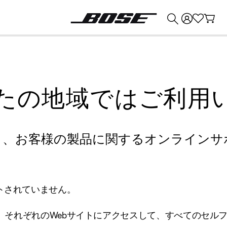
💰
Bose 製品を下取りに出すと最大 ¥30,000 のクレジットを獲得できます。
たの地域ではご利用
り、お客様の製品に関するオンラインサ
トされていません。
、それぞれのWebサイトにアクセスして、すべてのセル