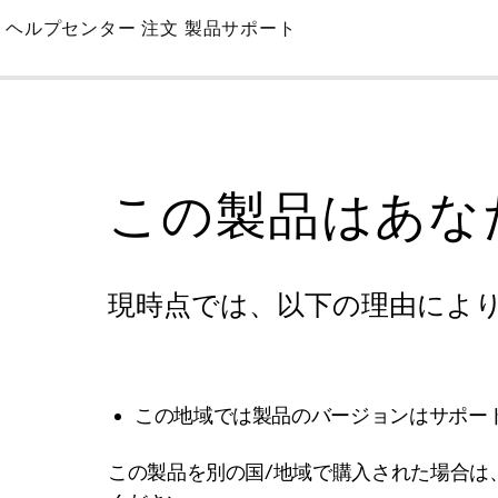
Skip
ヘルプセンター
注文
製品サポート
to
Main
この製品はあな
現時点では、以下の理由によ
この地域では製品のバージョンはサポー
この製品を別の国/地域で購入された場合は