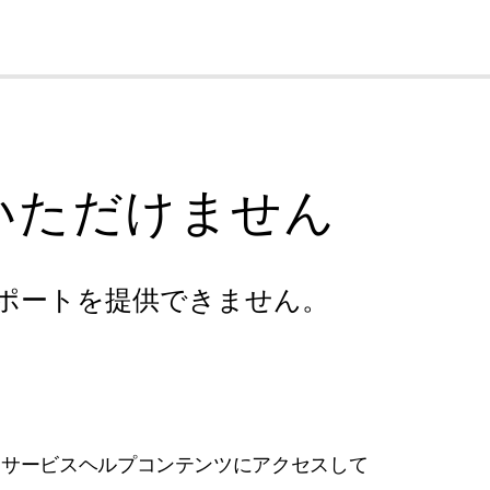
cl
いただけません
ポートを提供できません。
フサービスヘルプコンテンツにアクセスして