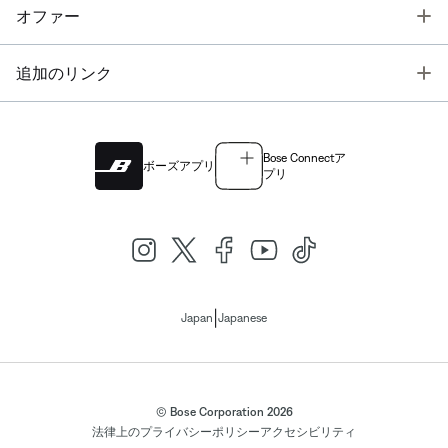
T
オファー
T
追加のリンク
Bose Connectア
ボーズアプリ
プリ
|
Japan
Japanese
© Bose Corporation 2026
法律上の
プライバシーポリシー
アクセシビリティ