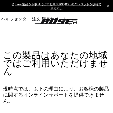
Skip
💰
Bose 製品を下取りに出すと最大 ¥30,000 のクレジットを獲得で
cl
きます。
to
Main
ヘルプセンター
注文
製品サポート
この製品はあなたの地域
ではご利用いただけませ
ん
現時点では、以下の理由により、お客様の製品
に関するオンラインサポートを提供できませ
ん。