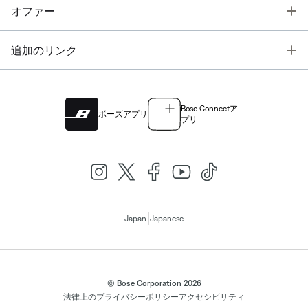
T
オファー
T
追加のリンク
Bose Connectア
ボーズアプリ
プリ
|
Japan
Japanese
© Bose Corporation 2026
法律上の
プライバシーポリシー
アクセシビリティ