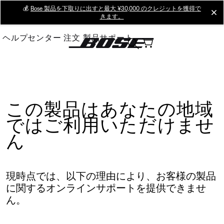
Skip
💰
Bose 製品を下取りに出すと最大 ¥30,000 のクレジットを獲得で
cl
きます。
to
Main
ヘルプセンター
注文
製品サポート
この製品はあなたの地域
ではご利用いただけませ
ん
現時点では、以下の理由により、お客様の製品
に関するオンラインサポートを提供できませ
ん。