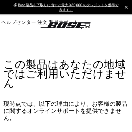
Skip
💰
Bose 製品を下取りに出すと最大 ¥30,000 のクレジットを獲得で
cl
きます。
to
Main
ヘルプセンター
注文
製品サポート
この製品はあなたの地域
ではご利用いただけませ
ん
現時点では、以下の理由により、お客様の製品
に関するオンラインサポートを提供できませ
ん。