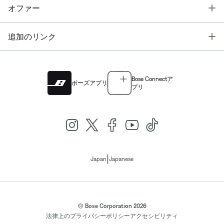
T
オファー
T
追加のリンク
Bose Connectア
ボーズアプリ
プリ
|
Japan
Japanese
© Bose Corporation 2026
法律上の
プライバシーポリシー
アクセシビリティ