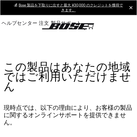
Skip
💰
Bose 製品を下取りに出すと最大 ¥30,000 のクレジットを獲得で
cl
きます。
to
Main
ヘルプセンター
注文
製品サポート
この製品はあなたの地域
ではご利用いただけませ
ん
現時点では、以下の理由により、お客様の製品
に関するオンラインサポートを提供できませ
ん。