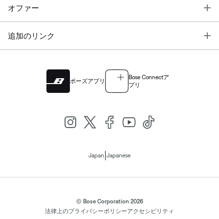
T
オファー
T
追加のリンク
Bose Connectア
ボーズアプリ
プリ
|
Japan
Japanese
© Bose Corporation 2026
法律上の
プライバシーポリシー
アクセシビリティ