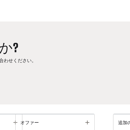
か?
合わせください。
Toggle
Toggle
オファー
追加