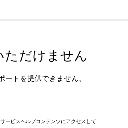
cl
いただけません
ポートを提供できません。
フサービスヘルプコンテンツにアクセスして