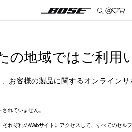
💰
Bose 製品を下取りに出すと最大 ¥30,000 のクレジットを獲得できます。
たの地域ではご利用
り、お客様の製品に関するオンラインサ
トされていません。
、それぞれのWebサイトにアクセスして、すべてのセル