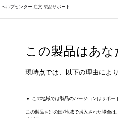
Skip
ヘルプセンター
注文
製品サポート
to
Main
この製品はあな
現時点では、以下の理由によ
この地域では製品のバージョンはサポー
この製品を別の国/地域で購入された場合は