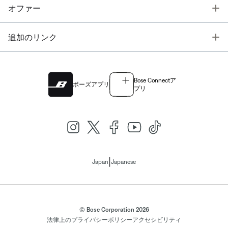
T
オファー
T
追加のリンク
Bose Connectア
ボーズアプリ
プリ
|
Japan
Japanese
© Bose Corporation 2026
法律上の
プライバシーポリシー
アクセシビリティ