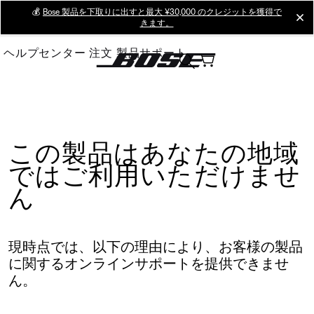
Skip
💰
Bose 製品を下取りに出すと最大 ¥30,000 のクレジットを獲得で
cl
きます。
to
Main
ヘルプセンター
注文
製品サポート
この製品はあなたの地域
ではご利用いただけませ
ん
現時点では、以下の理由により、お客様の製品
に関するオンラインサポートを提供できませ
ん。