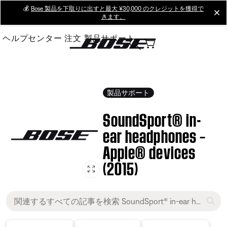
Skip
💰
Bose 製品を下取りに出すと最大 ¥30,000 のクレジットを獲得で
cl
きます。
to
Main
ヘルプセンター
注文
製品サポート
製品サポート
SoundSport® in-
ear headphones –
Apple® devices
(2015)