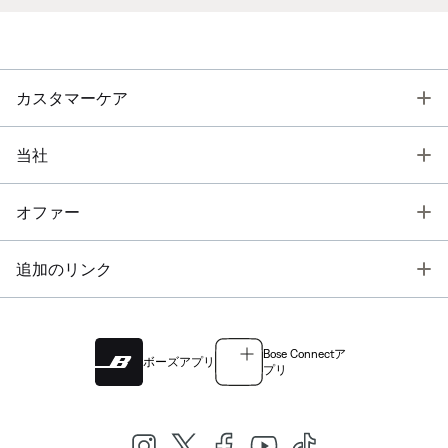
T
カスタマーケア
T
当社
T
オファー
T
追加のリンク
Bose Connectア
ボーズアプリ
プリ