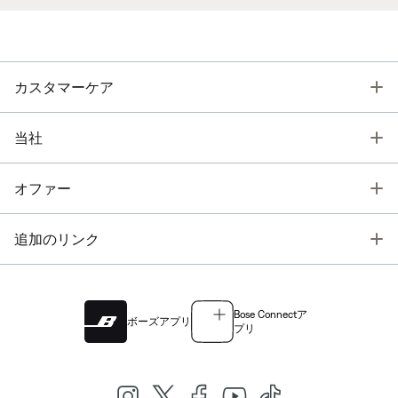
T
カスタマーケア
T
当社
T
オファー
T
追加のリンク
Bose Connectア
ボーズアプリ
プリ