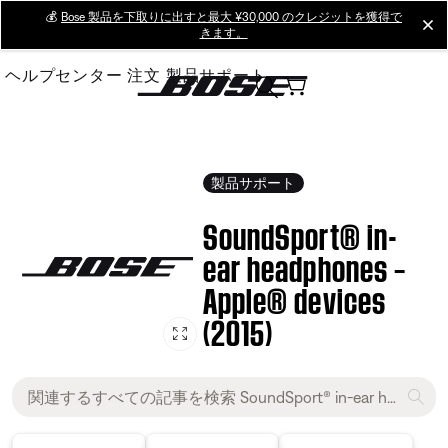
Skip
💰
Bose 製品を下取りに出すと最大 ¥30,000 のクレジットを獲得で
cl
きます。
to
Main
ヘルプセンター
注文
製品サポート
製品サポート
SoundSport® in-
ear headphones –
Apple® devices
(2015)