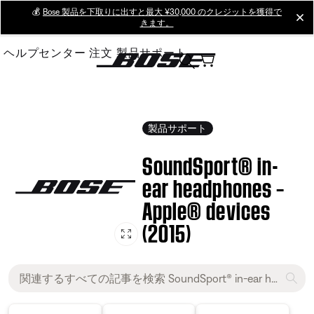
Skip
💰
Bose 製品を下取りに出すと最大 ¥30,000 のクレジットを獲得で
cl
きます。
to
Main
ヘルプセンター
注文
製品サポート
製品サポート
SoundSport® in-
ear headphones –
Apple® devices
(2015)