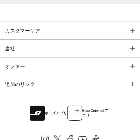
T
カスタマーケア
T
当社
T
オファー
T
追加のリンク
Bose Connectア
ボーズアプリ
プリ