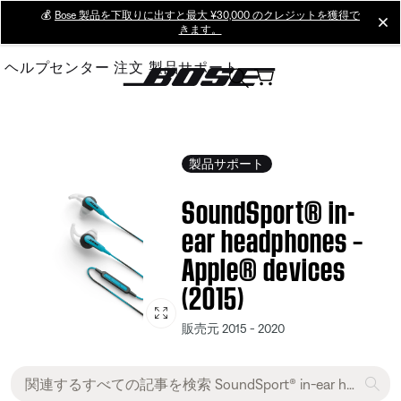
Skip
💰
Bose 製品を下取りに出すと最大 ¥30,000 のクレジットを獲得で
cl
きます。
to
Main
ヘルプセンター
注文
製品サポート
製品サポート
SoundSport® in-
ear headphones –
Apple® devices
(2015)
販売元 2015 - 2020