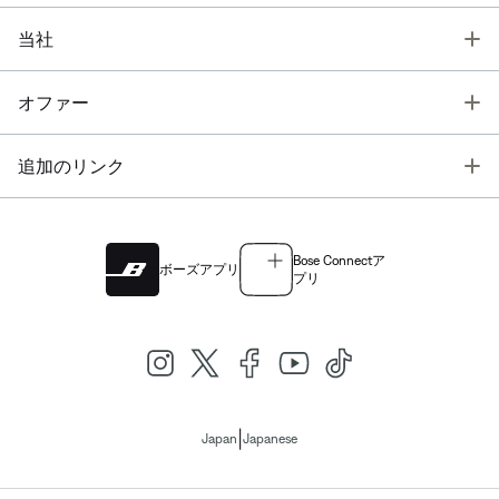
T
当社
T
オファー
T
追加のリンク
Bose Connectア
ボーズアプリ
プリ
|
Japan
Japanese