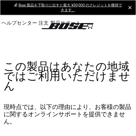
Skip
💰
Bose 製品を下取りに出すと最大 ¥30,000 のクレジットを獲得で
cl
きます。
to
Main
ヘルプセンター
注文
製品サポート
この製品はあなたの地域
ではご利用いただけませ
ん
現時点では、以下の理由により、お客様の製品
に関するオンラインサポートを提供できませ
ん。