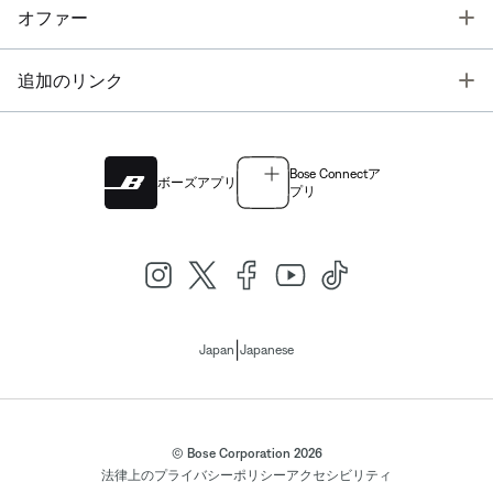
T
オファー
T
追加のリンク
Bose Connectア
ボーズアプリ
プリ
|
Japan
Japanese
© Bose Corporation 2026
法律上の
プライバシーポリシー
アクセシビリティ