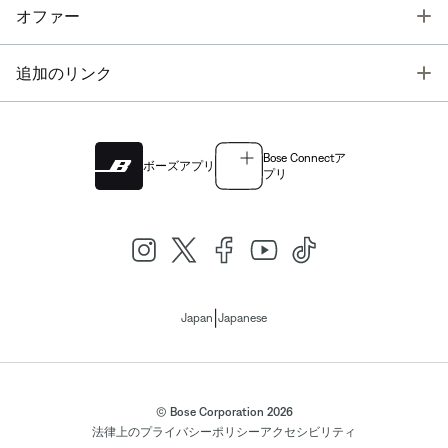
T
オファー
T
追加のリンク
Bose Connectア
ボーズアプリ
プリ
|
Japan
Japanese
© Bose Corporation 2026
法律上の
プライバシーポリシー
アクセシビリティ