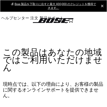
Skip
💰
Bose 製品を下取りに出すと最大 ¥30,000 のクレジットを獲得で
cl
きます。
to
Main
ヘルプセンター
注文
製品サポート
この製品はあなたの地域
ではご利用いただけませ
ん
現時点では、以下の理由により、お客様の製品
に関するオンラインサポートを提供できませ
ん。