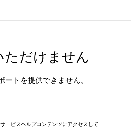
cl
いただけません
ポートを提供できません。
フサービスヘルプコンテンツにアクセスして