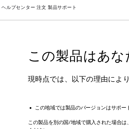
Skip
ヘルプセンター
注文
製品サポート
to
Main
この製品はあな
現時点では、以下の理由によ
この地域では製品のバージョンはサポー
この製品を別の国/地域で購入された場合は