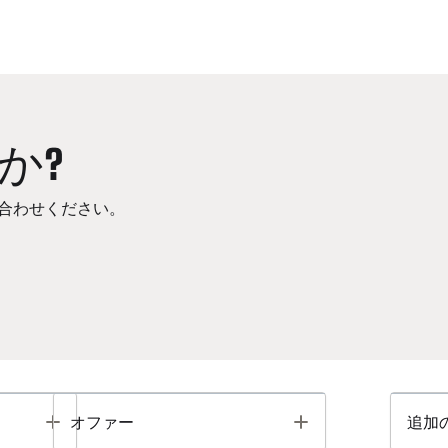
か?
合わせください。
Toggle
Toggle
オファー
追加