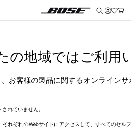
💰
Bose 製品を下取りに出すと最大 ¥30,000 のクレジットを獲得できます。
たの地域ではご利用
り、お客様の製品に関するオンラインサ
トされていません。
、それぞれのWebサイトにアクセスして、すべてのセル