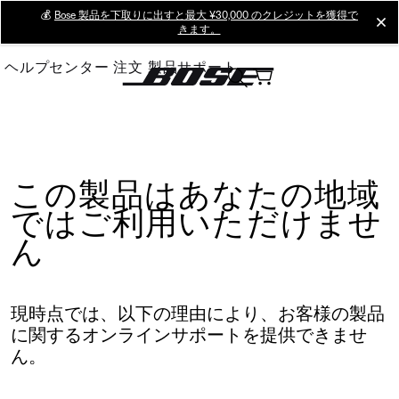
Skip
💰
Bose 製品を下取りに出すと最大 ¥30,000 のクレジットを獲得で
cl
きます。
to
Main
ヘルプセンター
注文
製品サポート
この製品はあなたの地域
ではご利用いただけませ
ん
現時点では、以下の理由により、お客様の製品
に関するオンラインサポートを提供できませ
ん。