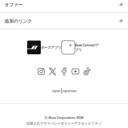
T
オファー
T
追加のリンク
Bose Connectア
ボーズアプリ
プリ
|
Japan
Japanese
© Bose Corporation 2026
法律上の
プライバシーポリシー
アクセシビリティ