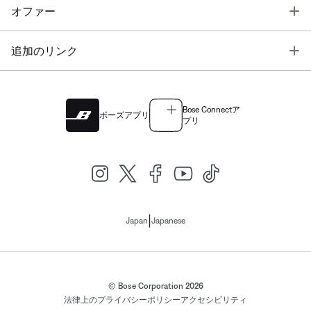
T
オファー
T
追加のリンク
Bose Connectア
ボーズアプリ
プリ
|
Japan
Japanese
© Bose Corporation 2026
法律上の
プライバシーポリシー
アクセシビリティ