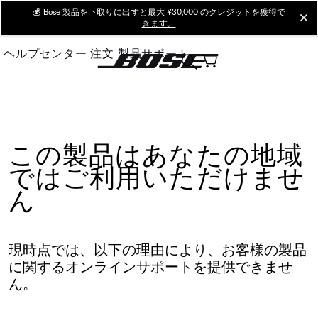
Skip
💰
Bose 製品を下取りに出すと最大 ¥30,000 のクレジットを獲得で
cl
きます。
to
Main
ヘルプセンター
注文
製品サポート
この製品はあなたの地域
ではご利用いただけませ
ん
現時点では、以下の理由により、お客様の製品
に関するオンラインサポートを提供できませ
ん。