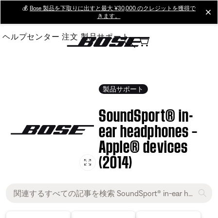
Skip
💰
Bose 製品を下取りに出すと最大 ¥30,000 のクレジットを獲得で
cl
きます。
to
Main
ヘルプセンター
注文
製品サポート
製品サポート
SoundSport® in-
ear headphones –
Apple® devices
(2014)