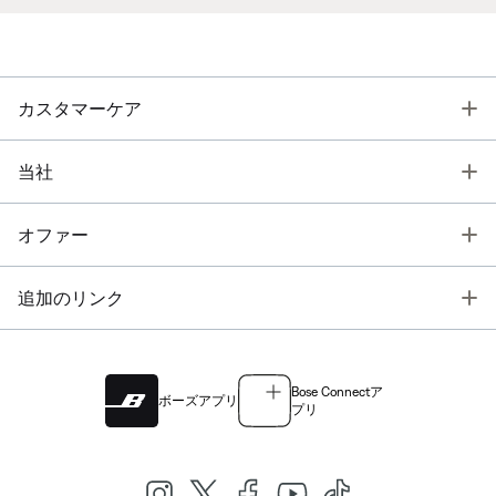
T
カスタマーケア
T
当社
T
オファー
T
追加のリンク
Bose Connectア
ボーズアプリ
プリ