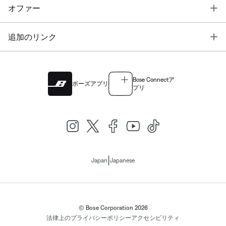
T
オファー
T
追加のリンク
Bose Connectア
ボーズアプリ
プリ
|
Japan
Japanese
© Bose Corporation 2026
法律上の
プライバシーポリシー
アクセシビリティ