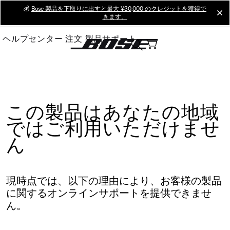
Skip
💰
Bose 製品を下取りに出すと最大 ¥30,000 のクレジットを獲得で
cl
きます。
to
Main
ヘルプセンター
注文
製品サポート
この製品はあなたの地域
ではご利用いただけませ
ん
現時点では、以下の理由により、お客様の製品
に関するオンラインサポートを提供できませ
ん。