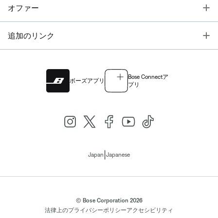
T
オファー
T
追加のリンク
Bose Connectア
ボーズアプリ
プリ
|
Japan
Japanese
© Bose Corporation 2026
法律上の
プライバシーポリシー
アクセシビリティ