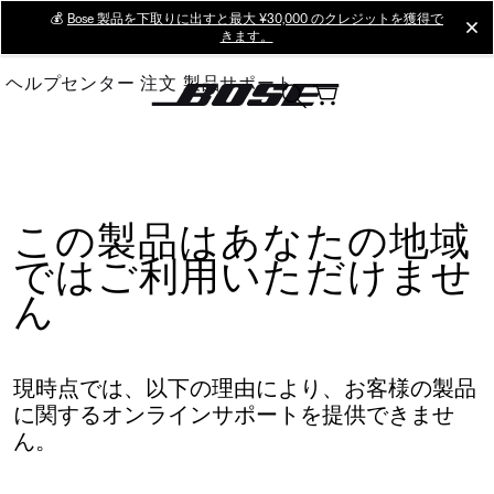
Skip
💰
Bose 製品を下取りに出すと最大 ¥30,000 のクレジットを獲得で
cl
きます。
to
Main
ヘルプセンター
注文
製品サポート
この製品はあなたの地域
ではご利用いただけませ
ん
現時点では、以下の理由により、お客様の製品
に関するオンラインサポートを提供できませ
ん。