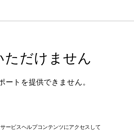
cl
いただけません
ポートを提供できません。
フサービスヘルプコンテンツにアクセスして