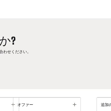
か?
合わせください。
Toggle
Toggle
オファー
追加