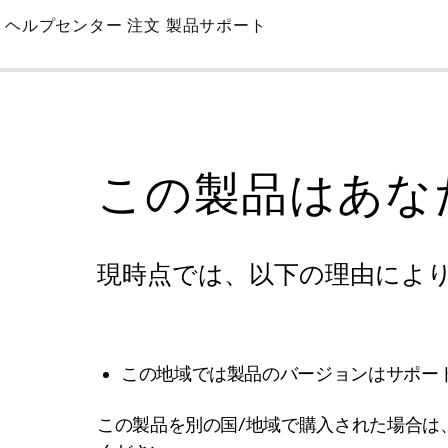
Skip
ヘルプセンター
注文
製品サポート
to
Main
この製品はあな
現時点では、以下の理由によ
この地域では製品のバージョンはサポー
この製品を別の国/地域で購入された場合は