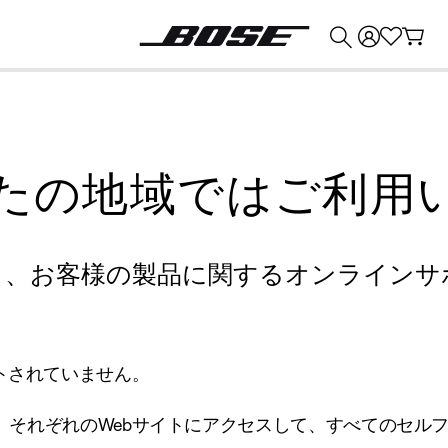
💰
Bose 製品を下取りに出すと最大 ¥30,000 のクレジットを獲得できます。
たの地域ではご利用
り、お客様の製品に関するオンラインサ
トされていません。
、それぞれのWebサイトにアクセスして、すべてのセル