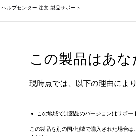
Skip
ヘルプセンター
注文
製品サポート
to
Main
この製品はあな
現時点では、以下の理由によ
この地域では製品のバージョンはサポー
この製品を別の国/地域で購入された場合は