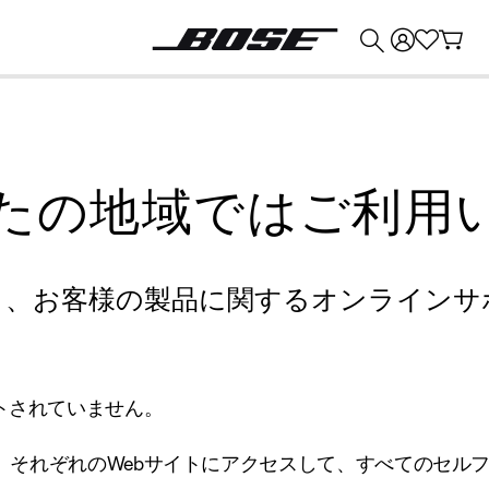
💰
Bose 製品を下取りに出すと最大 ¥30,000 のクレジットを獲得できます。
たの地域ではご利用
り、お客様の製品に関するオンラインサ
トされていません。
、それぞれのWebサイトにアクセスして、すべてのセル