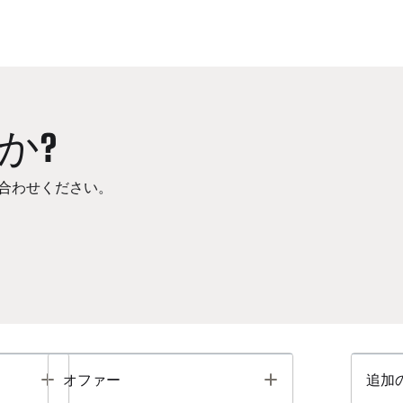
か?
合わせください。
Toggle
Toggle
オファー
追加