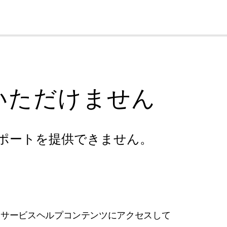
cl
いただけません
ポートを提供できません。
フサービスヘルプコンテンツにアクセスして