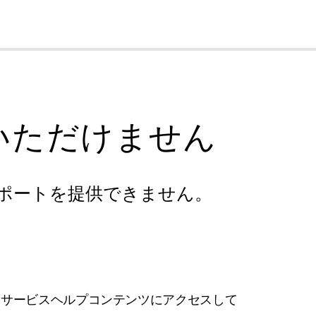
cl
いただけません
ポートを提供できません。
フサービスヘルプコンテンツにアクセスして