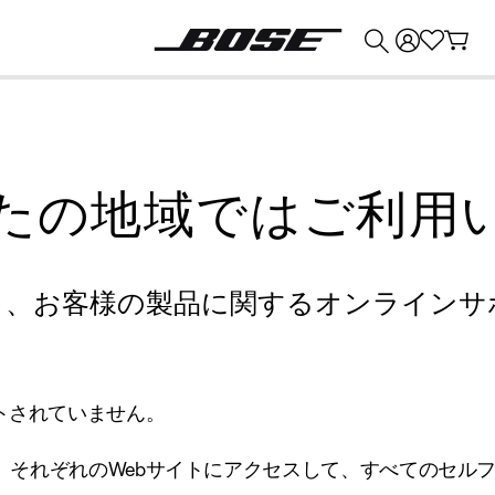
💰
Bose 製品を下取りに出すと最大 ¥30,000 のクレジットを獲得できます。
たの地域ではご利用
り、お客様の製品に関するオンラインサ
トされていません。
、それぞれのWebサイトにアクセスして、すべてのセル