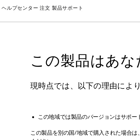
Skip
ヘルプセンター
注文
製品サポート
to
Main
この製品はあな
現時点では、以下の理由によ
この地域では製品のバージョンはサポー
この製品を別の国/地域で購入された場合は