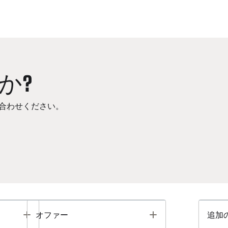
か?
合わせください。
Toggle
Toggle
オファー
追加