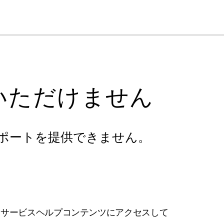
cl
いただけません
ポートを提供できません。
フサービスヘルプコンテンツにアクセスして