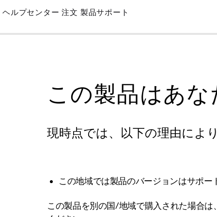
Skip
ヘルプセンター
注文
製品サポート
to
Main
この製品はあな
現時点では、以下の理由によ
この地域では製品のバージョンはサポー
この製品を別の国/地域で購入された場合は