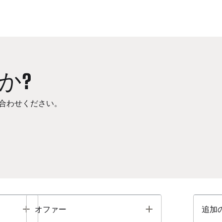
か?
合わせください。
Toggle
Toggle
オファー
追加