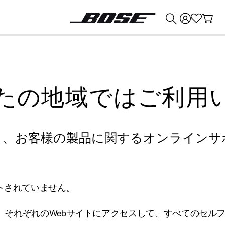
💰
Bose 製品を下取りに出すと最大 ¥30,000 のクレジットを獲得できます。
たの地域ではご利用
り、お客様の製品に関するオンラインサ
トされていません。
、それぞれのWebサイトにアクセスして、すべてのセル