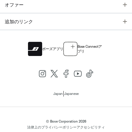
T
オファー
T
追加のリンク
Bose Connectア
ボーズアプリ
プリ
|
Japan
Japanese
© Bose Corporation 2026
法律上の
プライバシーポリシー
アクセシビリティ