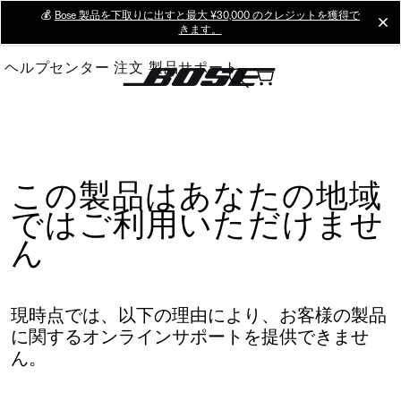
Skip
💰
Bose 製品を下取りに出すと最大 ¥30,000 のクレジットを獲得で
cl
きます。
to
Main
ヘルプセンター
注文
製品サポート
この製品はあなたの地域
ではご利用いただけませ
ん
現時点では、以下の理由により、お客様の製品
に関するオンラインサポートを提供できませ
ん。