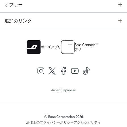
T
オファー
T
追加のリンク
Bose Connectア
ボーズアプリ
プリ
|
Japan
Japanese
© Bose Corporation 2026
法律上の
プライバシーポリシー
アクセシビリティ