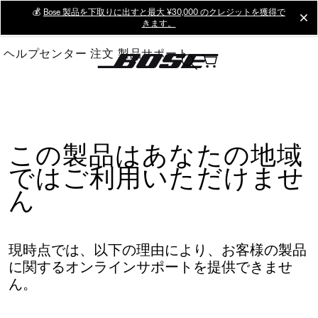
Skip
💰
Bose 製品を下取りに出すと最大 ¥30,000 のクレジットを獲得で
cl
きます。
to
Main
ヘルプセンター
注文
製品サポート
この製品はあなたの地域
ではご利用いただけませ
ん
現時点では、以下の理由により、お客様の製品
に関するオンラインサポートを提供できませ
ん。