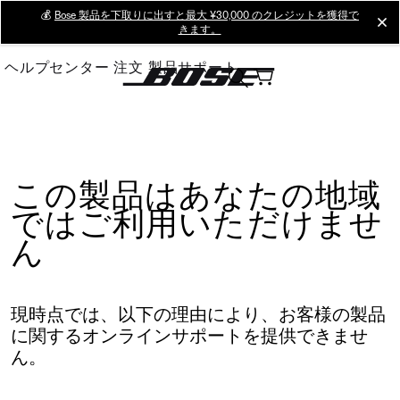
Skip
💰
Bose 製品を下取りに出すと最大 ¥30,000 のクレジットを獲得で
cl
きます。
to
Main
ヘルプセンター
注文
製品サポート
この製品はあなたの地域
ではご利用いただけませ
ん
現時点では、以下の理由により、お客様の製品
に関するオンラインサポートを提供できませ
ん。