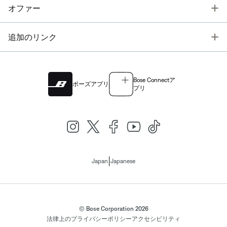
T
オファー
T
追加のリンク
Bose Connectア
ボーズアプリ
プリ
|
Japan
Japanese
© Bose Corporation 2026
法律上の
プライバシーポリシー
アクセシビリティ