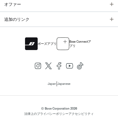
T
オファー
T
追加のリンク
Bose Connectア
ボーズアプリ
プリ
|
Japan
Japanese
© Bose Corporation 2026
法律上の
プライバシーポリシー
アクセシビリティ