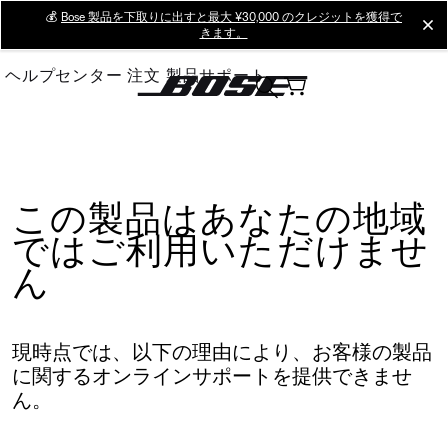
Skip
💰
Bose 製品を下取りに出すと最大 ¥30,000 のクレジットを獲得で
cl
きます。
to
Main
ヘルプセンター
注文
製品サポート
この製品はあなたの地域
ではご利用いただけませ
ん
現時点では、以下の理由により、お客様の製品
に関するオンラインサポートを提供できませ
ん。