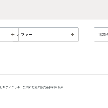
Toggle
Toggle
オファー
追加
ビリティ
クッキーに関する通知
販売条件
利用規約