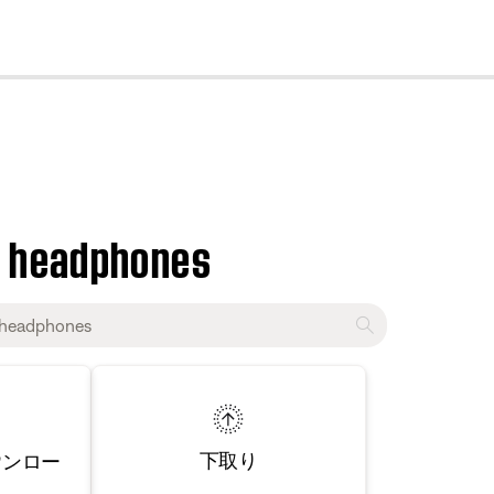
cl
s headphones
下取り
ウンロー