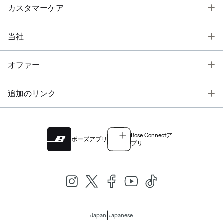
T
カスタマーケア
T
当社
T
オファー
T
追加のリンク
Bose Connectア
ボーズアプリ
プリ
|
Japan
Japanese