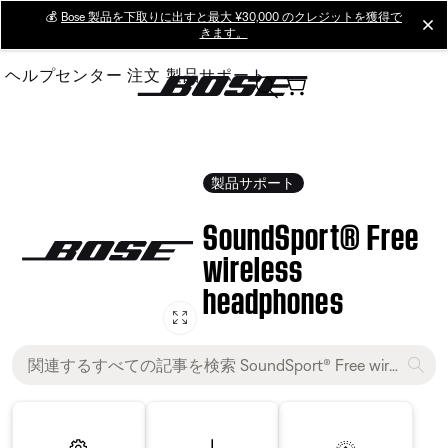
Skip
💰
Bose 製品を下取りに出すと最大 ¥30,000 のクレジットを獲得で
cl
きます。
to
Main
ヘルプセンター
注文
製品サポート
製品サポート
SoundSport® Free
wireless
headphones