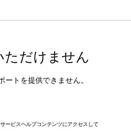
cl
いただけません
ポートを提供できません。
フサービスヘルプコンテンツにアクセスして