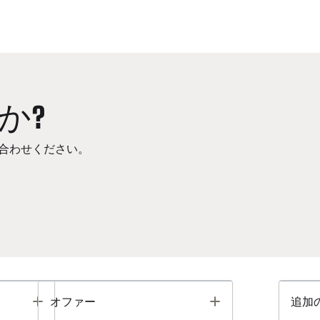
か?
合わせください。
Toggle
Toggle
オファー
追加