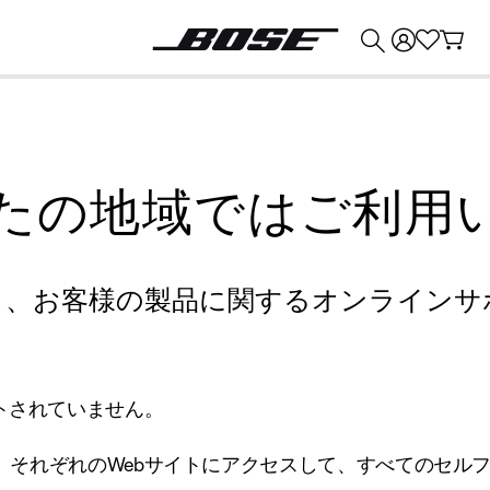
💰
Bose 製品を下取りに出すと最大 ¥30,000 のクレジットを獲得できます。
たの地域ではご利用
り、お客様の製品に関するオンラインサ
トされていません。
、それぞれのWebサイトにアクセスして、すべてのセル