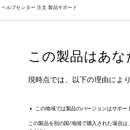
Skip
ヘルプセンター
注文
製品サポート
to
Main
この製品はあな
現時点では、以下の理由によ
この地域では製品のバージョンはサポー
この製品を別の国/地域で購入された場合は