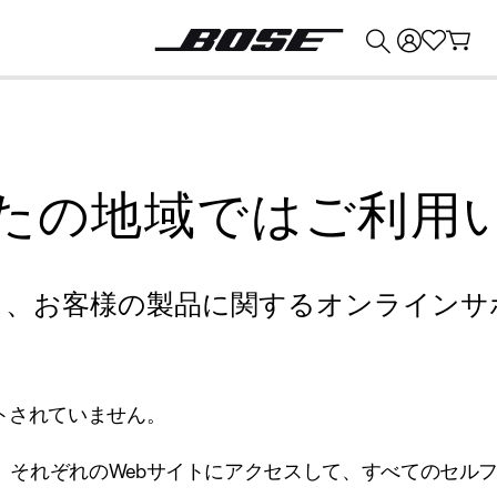
💰
Bose 製品を下取りに出すと最大 ¥30,000 のクレジットを獲得できます。
たの地域ではご利用
り、お客様の製品に関するオンラインサ
トされていません。
、それぞれのWebサイトにアクセスして、すべてのセル