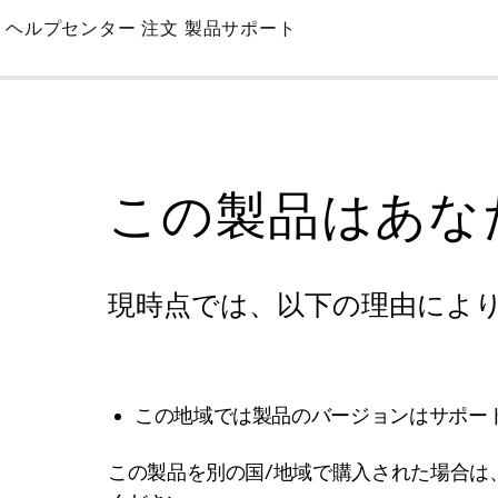
Skip
ヘルプセンター
注文
製品サポート
to
Main
この製品はあな
現時点では、以下の理由によ
この地域では製品のバージョンはサポー
この製品を別の国/地域で購入された場合は