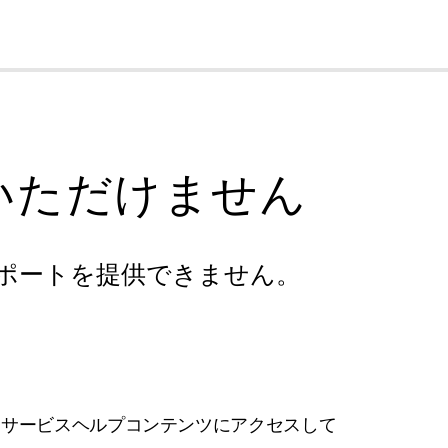
cl
いただけません
ポートを提供できません。
フサービスヘルプコンテンツにアクセスして