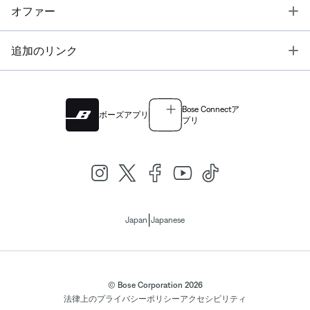
T
オファー
T
追加のリンク
Bose Connectア
ボーズアプリ
プリ
|
Japan
Japanese
© Bose Corporation 2026
法律上の
プライバシーポリシー
アクセシビリティ