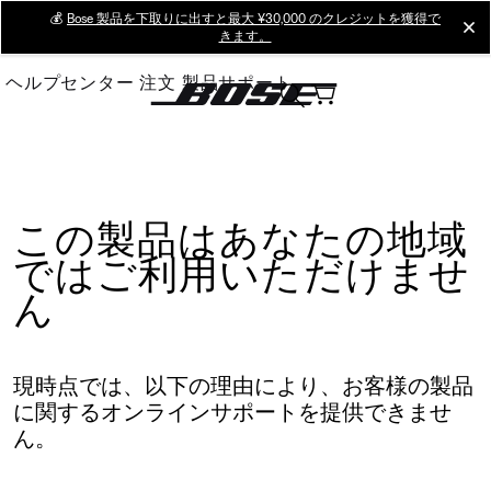
Skip
💰
Bose 製品を下取りに出すと最大 ¥30,000 のクレジットを獲得で
cl
きます。
to
Main
ヘルプセンター
注文
製品サポート
この製品はあなたの地域
ではご利用いただけませ
ん
現時点では、以下の理由により、お客様の製品
に関するオンラインサポートを提供できませ
ん。