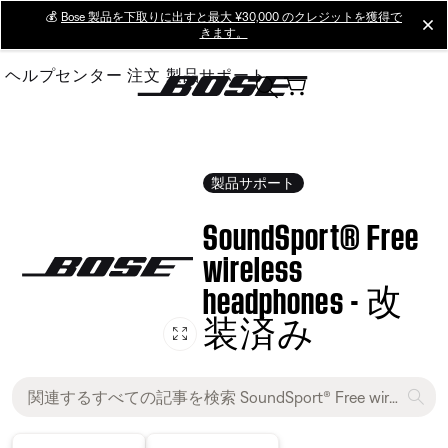
Skip
💰
Bose 製品を下取りに出すと最大 ¥30,000 のクレジットを獲得で
cl
きます。
to
Main
ヘルプセンター
注文
製品サポート
製品サポート
SoundSport® Free
wireless
headphones - 改
装済み