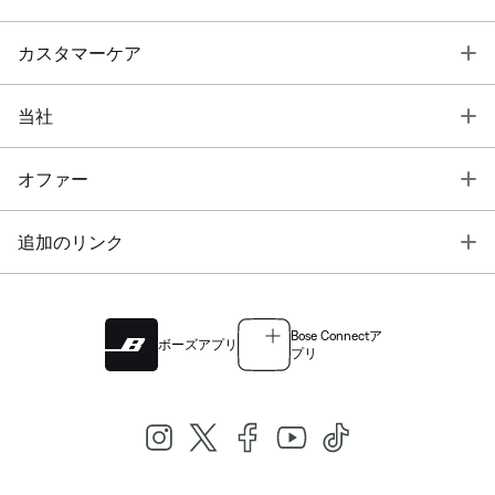
T
カスタマーケア
T
当社
T
オファー
T
追加のリンク
Bose Connectア
ボーズアプリ
プリ