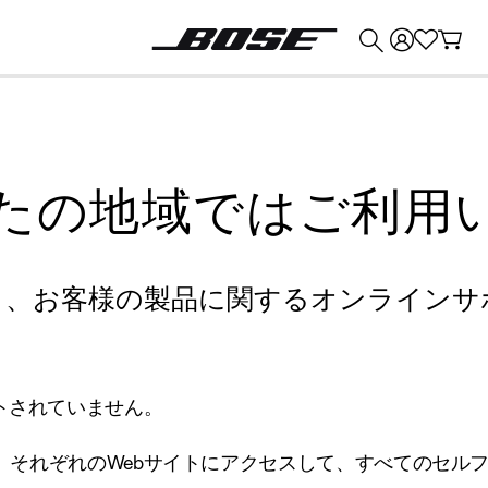
💰
Bose 製品を下取りに出すと最大 ¥30,000 のクレジットを獲得できます。
たの地域ではご利用
り、お客様の製品に関するオンラインサ
トされていません。
、それぞれのWebサイトにアクセスして、すべてのセル