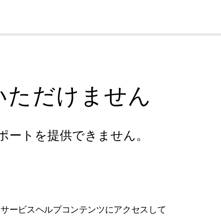
cl
いただけません
ポートを提供できません。
フサービスヘルプコンテンツにアクセスして