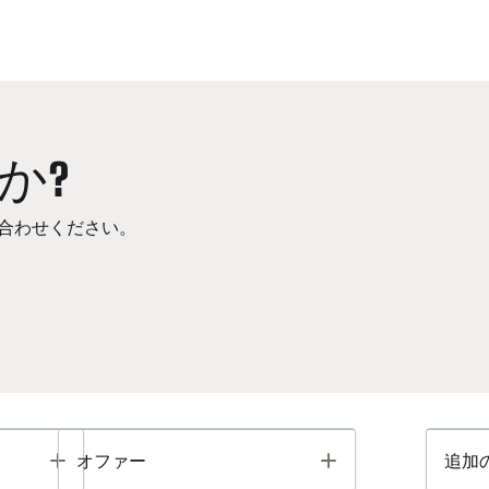
か?
合わせください。
Toggle
Toggle
オファー
追加