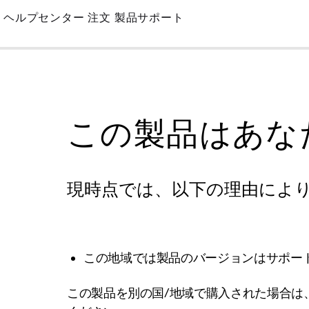
Skip
ヘルプセンター
注文
製品サポート
to
Main
この製品はあな
現時点では、以下の理由によ
この地域では製品のバージョンはサポー
この製品を別の国/地域で購入された場合は